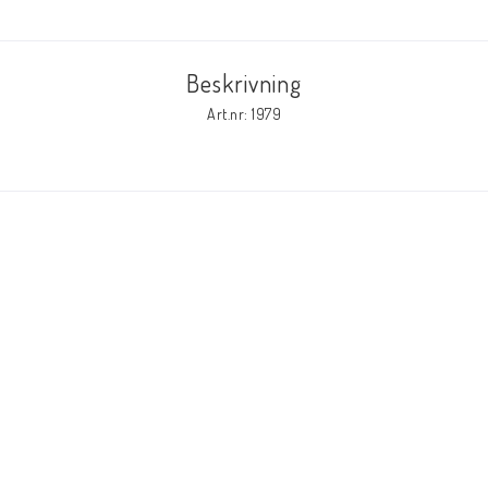
Databaser/Databasprogram
Beskrivning
Ladda ner
Art.nr: 1979
Övrigt
Fraktkostnader till utlandet
Köp 3 betala för 2
Schacktidskrifter