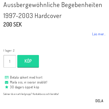
Aussbergewöhnliche Begebenheiten
1997-2003 Hardcover
Black Week 2025
200 SEK
Lektioner/undervisning
Läs mer...
Schackdatorer
I lager: 2
KÖP
Utgivningsår
Betala säkert med kort
Schackspelsprogram
Maila oss, vi svarar snabbt!
30 dagars öppet köp
Saknar du en artikelgrupp? Kontakta oss och berätta!
Schackfilmer
DELA