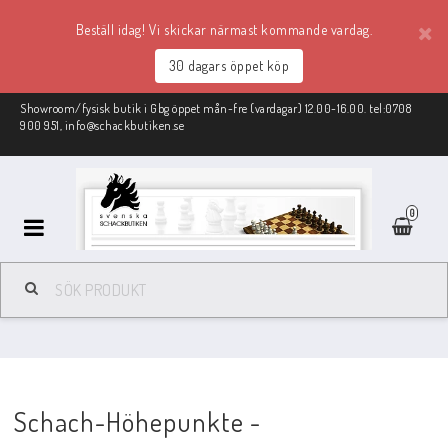
Beställ idag! Vi skickar närmast kommande vardag.
30 dagars öppet köp
Showroom/fysisk butik i Gbg öppet mån-fre (vardagar) 12.00-16.00. tel:0708
900 951, info@schackbutiken.se
0
Schackmaterial
REA
Schach-Höhepunkte -
Schackböcker