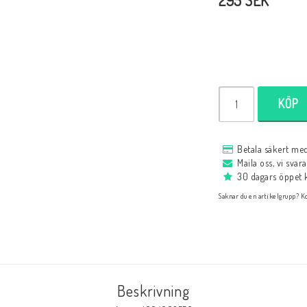
295 SEK
Svenska Böcker
Black week 2025: 50
Nybörjarböcker
Nybörjare
Periodisk Litteratur och Årsböcker
Varia
KÖP
Partisamlingar
Varia
Betala säkert me
studier
Maila oss, vi svar
Antikvariskt
30 dagars öppet 
Rariteter
Saknar du en artikelgrupp? Ko
Serier
Problem och Studier
Schackpsykologi
Beskrivning
Utgivningsår
Schackspelsprog