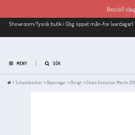
Beställ id
Showroom/fysisk butik i Gbg öppet mån-fre (vardagar) 
MENY
SÖK
Schackböcker
Öppningar
Övrigt
Chess Evolution March 2011
Schackmaterial
REA
Schackbräde med pjäser
Schack i trä
Schackpjäser
Schackbräden