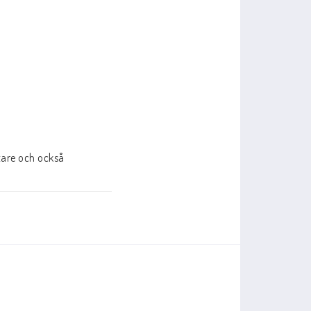
tare och också 
 att välja ut de 
h förse dem med 
ittspel och slutspel i 