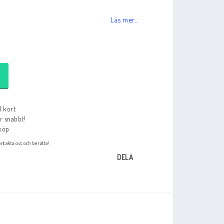
% eller mer
kan du så klart betala med kreditkort.
Läs mer...
d kort
ar snabbt!
köp
ntakta oss och berätta!
DELA
ram