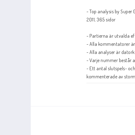
- Top analysis by Super 
Handdatorer
2011, 365 sidor

Bordsdatorer
- Partierna är utvalda eft
- Alla kommentatorer är 
- Alla analyser är datork
- Varje nummer består a
- Ett antal slutspels- o
kommenterade av stormä
- 365 sidor studiematerial
En ny periodisk utgåva s
Två superstormästare slo
Schackfilmer
Databaser/Databas
viktigaste partierna, se
djuplodande kommentarer
iChess
ChessBase
dessa böcker.
