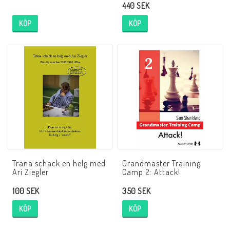
440 SEK
Databaser/Databasprogram
KÖP
KÖP
Ladda ner
Övrigt
Fraktkostnader till utlandet
Köp 3 betala för 2
Träna schack en helg med
Grandmaster Training
Ari Ziegler
Camp 2: Attack!
100 SEK
350 SEK
Schacktidskrifter
KÖP
KÖP