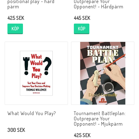
positional play - hård
Outprepare Your
pärm
Opponent! - Hårdpärm
425 SEK
445 SEK
KÖP
KÖP
What Would You Play?
Tournament Battleplan:
Outprepare Your
Opponent! - Mjukpärm
300 SEK
425 SEK