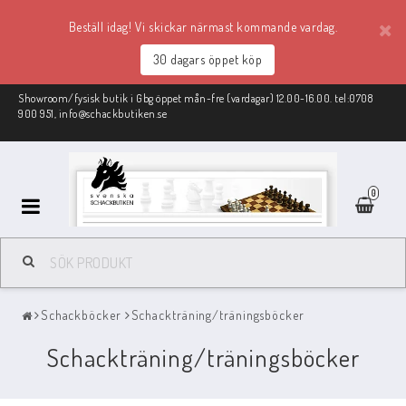
Beställ idag! Vi skickar närmast kommande vardag.
30 dagars öppet köp
Showroom/fysisk butik i Gbg öppet mån-fre (vardagar) 12.00-16.00. tel:0708
900 951, info@schackbutiken.se
0
Schackmaterial
Schackböcker
Schackträning/träningsböcker
REA
Schackträning/träningsböcker
Schackböcker