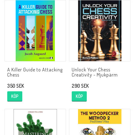
Schacklektioner
Ari gillar
Presentkort
Övriga schackböcker
A Killer Guide to Attacking
Unlock Your Chess
Chess
Creativity - Mjukpärm
Fotoböcker
350 SEK
290 SEK
KÖP
KÖP
Vad har du för ranking?
Kontaktformulär