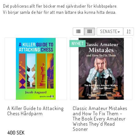
Det publiceras allt fler böcker med självstudier för klubbspelare.
Vi börjar samla de här för att man lättare ska kunna hitta dessa.
Black Week 2025
SENASTE
Lektioner/undervisning
NYHET
Schackdatorer
Utgivningsår
Schackspelsprogram
A Killer Guide to Attacking
Classic Amateur Mistakes
Chess Hårdpärm
and How To Fix Them –
The Book Every Amateur
Wishes They’d Read
Schackfilmer
Sooner
400 SEK