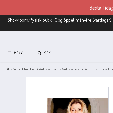
Beställ id
Showroom/fysisk butik i Gbg öppet mån-fre (vardagar) 
MENY
SÖK
Schackböcker
Antikvariskt
Antikvariskt - Winning Chess t
Schackmaterial
REA
Schackbräde med pjäser
Schack i trä
Schackpjäser
Schackbräden