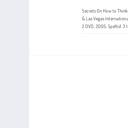
Secrets On How to Think
Handdatorer
& Las Vegas International
Bordsdatorer
2 DVD, 2005, Speltid: 3
Schackfilmer
Databaser/Databas
iChess
ChessBase