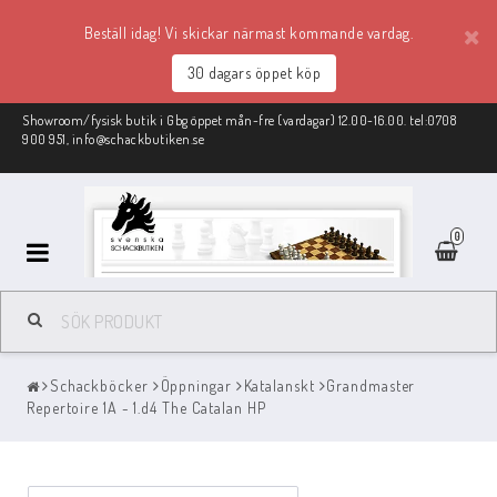
Beställ idag! Vi skickar närmast kommande vardag.
30 dagars öppet köp
Showroom/fysisk butik i Gbg öppet mån-fre (vardagar) 12.00-16.00. tel:0708
900 951, info@schackbutiken.se
0
Schackmaterial
Schackböcker
Öppningar
Katalanskt
Grandmaster
REA
Repertoire 1A - 1.d4 The Catalan HP
Schackböcker