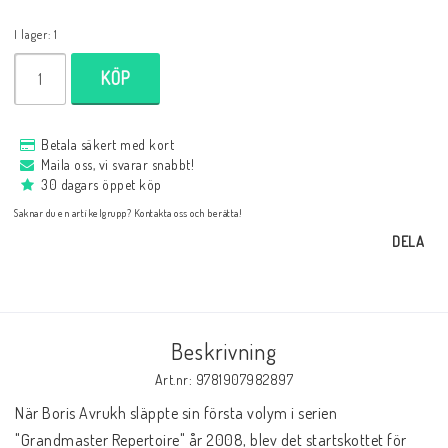
Databaser/Databasprogram
I lager: 1
KÖP
Ladda ner
Betala säkert med kort
Maila oss, vi svarar snabbt!
Övrigt
30 dagars öppet köp
Saknar du en artikelgrupp? Kontakta oss och berätta!
Fraktkostnader till utlandet
DELA
Köp 3 betala för 2
Beskrivning
Schacktidskrifter
Art.nr: 9781907982897
När Boris Avrukh släppte sin första volym i serien 
"Grandmaster Repertoire" år 2008, blev det startskottet för 