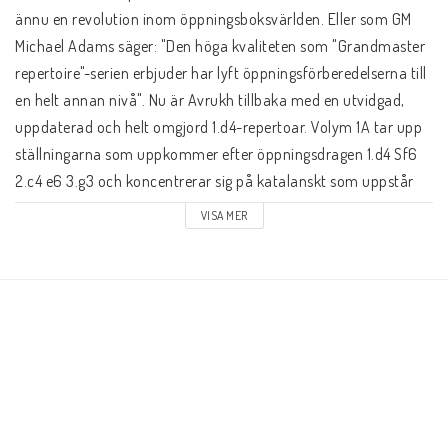
Schacklektioner
ännu en revolution inom öppningsboksvärlden. Eller som GM 
Michael Adams säger: "Den höga kvaliteten som "Grandmaster 
Ari gillar
repertoire"-serien erbjuder har lyft öppningsförberedelserna till 
en helt annan nivå". Nu är Avrukh tillbaka med en utvidgad, 
uppdaterad och helt omgjord 1.d4-repertoar. Volym 1A tar upp 
Presentkort
ställningarna som uppkommer efter öppningsdragen 1.d4 Sf6 
2.c4 e6 3.g3 och koncentrerar sig på katalanskt som uppstår 
Övriga schackböcker
efter 3...d5, boken tar även upp Bogo-Indiskt med 3...Lb4+ och 
VISA MER
Benoniuppställningar efter 3...c5.

Fotoböcker
 Boris Avrukh är en stormästare från Israel. Han är en olympisk 
guld medaljör, tidigare junior världsmästare och analyspartner 
för flera världsmästarfinalister.

Vad har du för ranking?
When Boris Avrukh released the first volume of his 1.d4 
Kontaktformulär