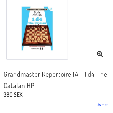
Black Week 2025
Lektioner/undervisning
Schackdatorer
Utgivningsår
Grandmaster Repertoire 1A - 1.d4 The
Catalan HP
Schackspelsprogram
380 SEK
Schackfilmer
Läs mer...