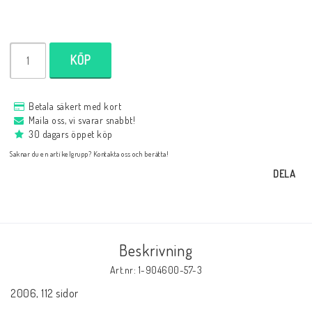
Databaser/Databasprogram
KÖP
Ladda ner
Betala säkert med kort
Övrigt
Maila oss, vi svarar snabbt!
30 dagars öppet köp
Saknar du en artikelgrupp? Kontakta oss och berätta!
Fraktkostnader till utlandet
DELA
Köp 3 betala för 2
Beskrivning
Schacktidskrifter
Art.nr: 1-904600-57-3
2006, 112 sidor
