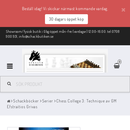
Beställ idag! Vi skickar närmast kommande vardag.
30 dagars öppet köp
Showroom/fysisk butik i Gbg öppet mån-fre (vardagar) 12.00-16.00. tel:0708
900 951, info@schackbutiken.se
0
Schackmaterial
Schackböcker
Serier
Chess College 3: Technique av GM
REA
Efstraitios Grivas
Schackböcker