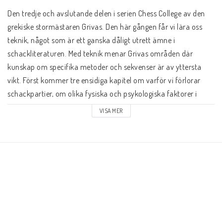
Schacklektioner
Den tredje och avslutande delen i serien Chess College av den 
grekiske stormästaren Grivas. Den här gången får vi lära oss 
Ari gillar
teknik, något som är ett ganska dåligt utrett ämne i 
schackliteraturen. Med teknik menar Grivas områden där 
kunskap om specifika metoder och sekvenser är av yttersta 
Presentkort
vikt. Först kommer tre ensidiga kapitel om varför vi förlorar 
schackpartier, om olika fysiska och psykologiska faktorer i 
Övriga schackböcker
schack och tips på vidare litteratur för den som "tagit 
VISA MER
studenten" i Grivas’ skola. Sedan kommer ett kapitel om 
löparparet, två kapitel som jämför löpare och springare, kapitel 
Fotoböcker
om grekiska gåvan (offret Lxh7+), dubbellöparoffret, hur man 
vinner "vunna" ställningar och hur man kämpar i "förlorade" 
Vad har du för ranking?
sådana, olikfärgade löpare, att förstora små fördelar samt ett 
avslutande kapitel om blockad. Denna bok innehåller inte bara 
Grivas’ partier (41 st), som de tidigare delarna i serien, utan 
Kontaktformulär
även 27 andra stormästarpartier, exempelvis klassikern 