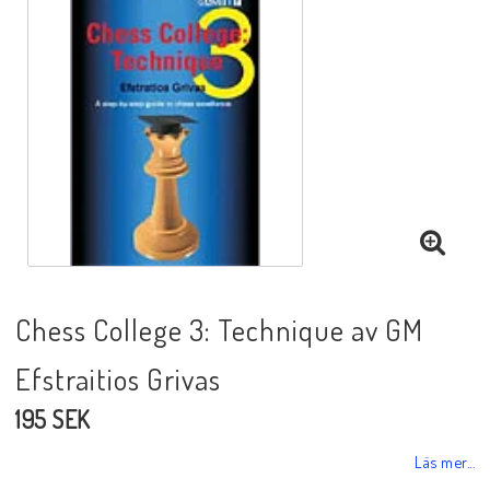
Black Week 2025
Lektioner/undervisning
Schackdatorer
Utgivningsår
Chess College 3: Technique av GM
Schackspelsprogram
Efstraitios Grivas
195 SEK
Schackfilmer
Läs mer...