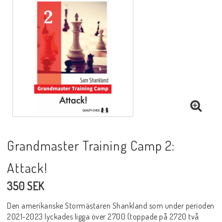
Black Week 2025
Lektioner/undervisning
Schackdatorer
Utgivningsår
Grandmaster Training Camp 2:
Attack!
Schackspelsprogram
350 SEK
Schackfilmer
Den amerikanske Stormästaren Shankland som under perioden
2021-2023 lyckades ligga över 2700 (toppade på 2720 två