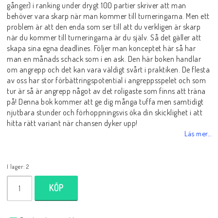
gånger) i ranking under drygt 100 partier skriver att man
Databaser/Databasprogram
behöver vara skarp när man kommer till turneringarna. Men ett
problem är att den enda som ser till att du verkligen är skarp
när du kommer till turneringarna är du själv. Så det gäller att
skapa sina egna deadlines. Följer man konceptet här så har
Ladda ner
man en månads schack som i en ask. Den här boken handlar
om angrepp och det kan vara väldigt svårt i praktiken. De flesta
av oss har stor förbättringspotential i angreppsspelet och som
Övrigt
tur är så är angrepp något av det roligaste som finns att träna
på! Denna bok kommer att ge dig många tuffa men samtidigt
njutbara stunder och förhoppningsvis öka din skicklighet i att
Fraktkostnader till utlandet
hitta rätt variant när chansen dyker upp!
Läs mer...
Köp 3 betala för 2
I lager: 2
Schacktidskrifter
KÖP