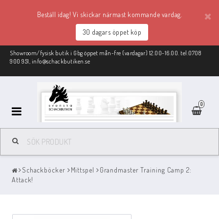
Beställ idag! Vi skickar närmast kommande vardag.
30 dagars öppet köp
Showroom/fysisk butik i Gbg öppet mån-fre (vardagar) 12.00-16.00. tel:0708
900 951, info@schackbutiken.se
0
Schackmaterial
Schackböcker
Mittspel
Grandmaster Training Camp 2:
REA
Attack!
Schackböcker