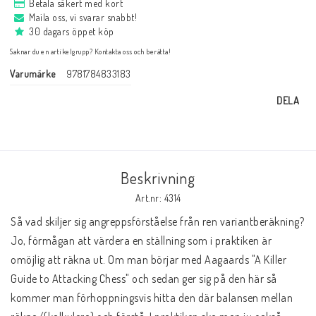
Schacklektioner
Betala säkert med kort
Maila oss, vi svarar snabbt!
30 dagars öppet köp
Ari gillar
Saknar du en artikelgrupp? Kontakta oss och berätta!
Varumärke
9781784833183
Presentkort
DELA
Övriga schackböcker
Beskrivning
Fotoböcker
Art.nr: 4314
Så vad skiljer sig angreppsförståelse från ren variantberäkning? 
Jo, förmågan att värdera en ställning som i praktiken är 
Vad har du för ranking?
omöjlig att räkna ut. Om man börjar med Aagaards "A Killer 
Guide to Attacking Chess" och sedan ger sig på den här så 
kommer man förhoppningsvis hitta den där balansen mellan 
Kontaktformulär