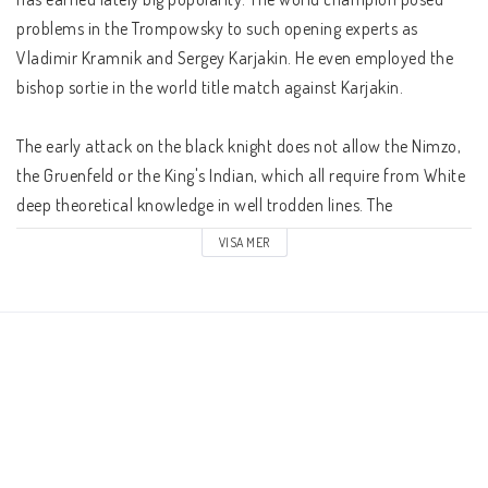
Schacklektioner
problems in the Trompowsky to such opening experts as 
Vladimir Kramnik and Sergey Karjakin. He even employed the 
Ari gillar
bishop sortie in the world title match against Karjakin.

The early attack on the black knight does not allow the Nimzo, 
Presentkort
the Gruenfeld or the King's Indian, which all require from White 
deep theoretical knowledge in well trodden lines. The 
Övriga schackböcker
Trompowsky brings on the board fresh, creative and complex 
VISA MER
positions.

Fotoböcker
The author bases his recommendations on his own tournament 
practice, with stern tests at a grandmaster level.

Vad har du för ranking?
The book is aimed at a wide range of players.
Kontaktformulär