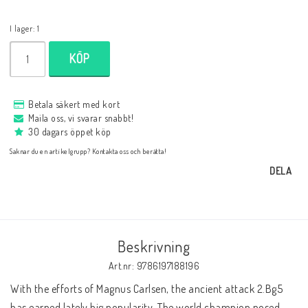
Databaser/Databasprogram
I lager: 1
KÖP
Ladda ner
Betala säkert med kort
Övrigt
Maila oss, vi svarar snabbt!
30 dagars öppet köp
Saknar du en artikelgrupp? Kontakta oss och berätta!
Fraktkostnader till utlandet
DELA
Köp 3 betala för 2
Beskrivning
Schacktidskrifter
Art.nr: 9786197188196
With the efforts of Magnus Carlsen, the ancient attack 2.Bg5 
has earned lately big popularity. The world champion posed 