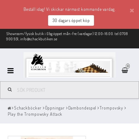
Beställ idag! Vi skickar närmast kommande vardag.
30 dagars öppet köp
Showroom/fysisk butik i Gbg öppet mån-fre (vardagar) 12.00-16.00. tel:0708
900 951, info@schackbutiken.se
0
Schackmaterial
Schackböcker
Öppningar
Dambondespel
Trompovsky
REA
Play the Trompowsky Attack
Schackböcker