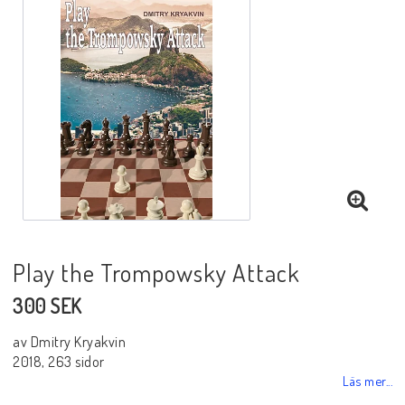
Black Week 2025
Lektioner/undervisning
Schackdatorer
Utgivningsår
Play the Trompowsky Attack
300 SEK
Schackspelsprogram
av Dmitry Kryakvin
2018, 263 sidor
Schackfilmer
Läs mer...