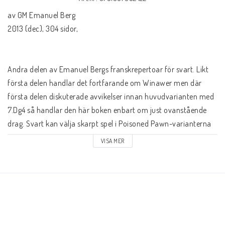
Schacklektioner
av GM Emanuel Berg

2013 (dec), 304 sidor, 

Ari gillar
Presentkort
Andra delen av Emanuel Bergs franskrepertoar för svart. Likt 
första delen handlar det fortfarande om Winawer men där 
första delen diskuterade avvikelser innan huvudvarianten med 
Övriga schackböcker
7.Dg4 så handlar den här boken enbart om just ovanstående 
drag. Svart kan välja skarpt spel i Poisoned Pawn-varianterna 
eller välja att inte utmana vits e5-bonde i vart fall han ofta 
Fotoböcker
VISA MER
också stänger till med ...c4 på damflygeln. Berg har ställt hela 
tre olika system till förfogande...

Vad har du för ranking?
Andra delen av Emanuel Bergs epos om en franskrepertoar för 
svart handlar om huvudvarianten i Winawer som uppstår efter 
Kontaktformulär
1.e4 e6 2.d4 d5 3.Sc3 Lb4 4.e5 c5 5.a3 Lxc3 6. bxc3 Se7 7.Dg4. 
