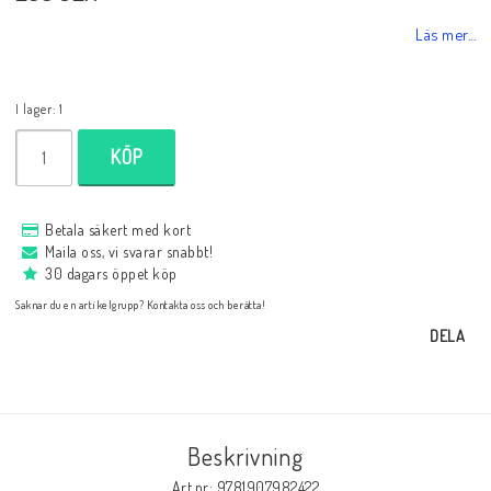
Databaser/Databasprogram
Läs mer...
Ladda ner
I lager: 1
KÖP
Övrigt
Betala säkert med kort
Maila oss, vi svarar snabbt!
Fraktkostnader till utlandet
30 dagars öppet köp
Saknar du en artikelgrupp? Kontakta oss och berätta!
Köp 3 betala för 2
DELA
Schacktidskrifter
Beskrivning
Art.nr: 9781907982422