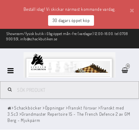
Beställ idag! Vi skickar närmast kommande vardag.
30 dagars öppet köp
Showroom/fysisk butik i Gbg öppet mån-fre (vardagar) 12.00-16.00. tel:0708
900 951, info@schackbutiken.se
0
Schackmaterial
Schackböcker
Öppningar
Franskt försvar
Franskt med
REA
3.Sc3
Grandmaster Repertoire 15 - The French Defence 2 av GM
Berg - Mjukpärm
Schackböcker