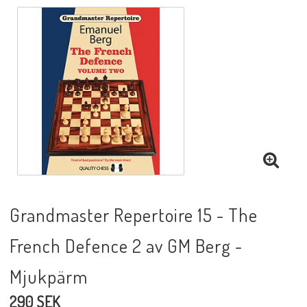
Black Week 2025
Lektioner/undervisning
Schackdatorer
Utgivningsår
Grandmaster Repertoire 15 - The
Schackspelsprogram
French Defence 2 av GM Berg -
Mjukpärm
Schackfilmer
290 SEK