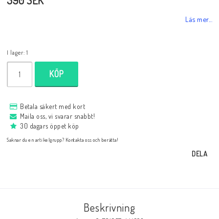
Databaser/Databasprogram
Läs mer...
Ladda ner
I lager: 1
KÖP
Övrigt
Betala säkert med kort
Fraktkostnader till utlandet
Maila oss, vi svarar snabbt!
30 dagars öppet köp
Saknar du en artikelgrupp? Kontakta oss och berätta!
Köp 3 betala för 2
DELA
Schacktidskrifter
Beskrivning