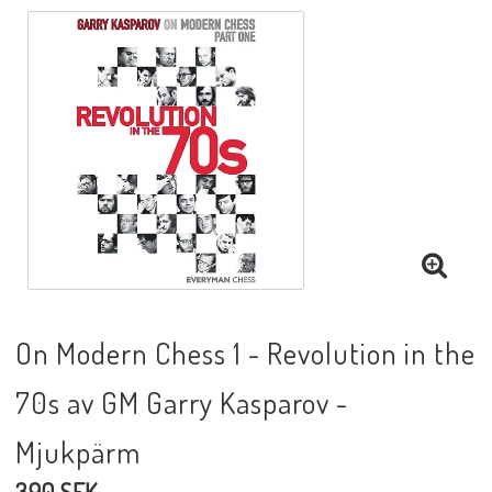
Black Week 2025
Lektioner/undervisning
Schackdatorer
Utgivningsår
On Modern Chess 1 - Revolution in the
Schackspelsprogram
70s av GM Garry Kasparov -
Mjukpärm
Schackfilmer
390 SEK