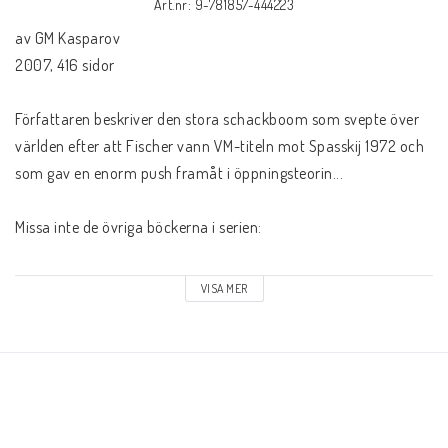
Schacklektioner
Art.nr: 9-781857-444223
av GM Kasparov

2007, 416 sidor

Ari gillar
Författaren beskriver den stora schackboom som svepte över 
Presentkort
världen efter att Fischer vann VM-titeln mot Spasskij 1972 och 
som gav en enorm push framåt i öppningsteorin...

Övriga schackböcker
Missa inte de övriga böckerna i serien:

Fotoböcker
On Modern Chess 1 - Revolution in the 70's

VISA MER
On Modern Chess 2 - Kasparov - Karpov 1975 - 1985

On Modern Chess 3 - Kasparov - Karpov 1986 - 1987

Vad har du för ranking?
On Modern Chess 4 - Kasparov - Karpov 1988 - 2009

On My Great Predecessors 1 - 5 som handlar om alla 
Kontaktformulär
världsmästare och deras utmanare från Morphys era till 