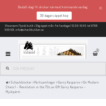
Beställ idag! Vi skickar närmast kommande vardag.
30 dagars öppet köp
Showroom/fysisk butik i Gbg öppet mån-fre (vardagar) 12.00-16.00. tel:0708
900 951, info@schackbutiken.se
0
Schackmaterial
Schackböcker
Partisamlingar
Garry Kasparov
On Modern
REA
Chess 1 - Revolution in the 70s av GM Garry Kasparov -
Mjukpärm
Schackböcker