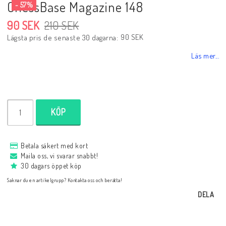
ChessBase Magazine 148
- 57%
90 SEK
210 SEK
Black Week 2025
90 SEK
Lägsta pris de senaste 30 dagarna
Läs mer...
Lektioner/undervisning
Schackdatorer
KÖP
Utgivningsår
Betala säkert med kort
Maila oss, vi svarar snabbt!
30 dagars öppet köp
Schackspelsprogram
Saknar du en artikelgrupp? Kontakta oss och berätta!
DELA
Schackfilmer