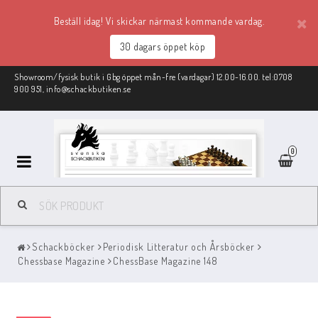
Beställ idag! Vi skickar närmast kommande vardag.
30 dagars öppet köp
Showroom/fysisk butik i Gbg öppet mån-fre (vardagar) 12.00-16.00. tel:0708
900 951, info@schackbutiken.se
0
Schackmaterial
Schackböcker
Periodisk Litteratur och Årsböcker
REA
Chessbase Magazine
ChessBase Magazine 148
Schackböcker