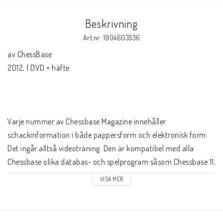
Databaser/Databasprogram
Beskrivning
Art.nr: 1904603536
Ladda ner
av ChessBase

2012, 1 DVD + häfte

Övrigt
Fraktkostnader till utlandet
Varje nummer av Chessbase Magazine innehåller 
schackinformation i både pappersform och elektronisk form. 
Det ingår alltså videoträning. Den är kompatibel med alla 
Köp 3 betala för 2
Chessbase olika databas- och spelprogram såsom Chessbase 11, 
Fritz 12, Rybka 4, Hiarcs 13 osv. Läs mer om Chessbase Magazine 
VISA MER
Schacktidskrifter
på vår prenumerationssida.

Videorapporter från Aronian - Kramnik och 