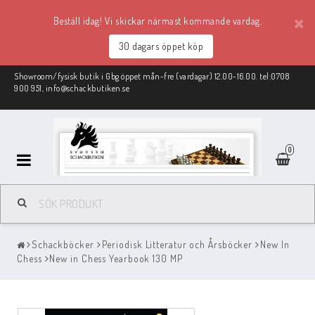
Beställ idag! Vi skickar närmast kommande vardag.
30 dagars öppet köp
Showroom/fysisk butik i Gbg öppet mån-fre (vardagar) 12.00-16.00. tel:0708
900 951, info@schackbutiken.se
0
Schackmaterial
Schackböcker
Periodisk Litteratur och Årsböcker
New In
REA
Chess
New in Chess Yearbook 130 MP
Schackböcker