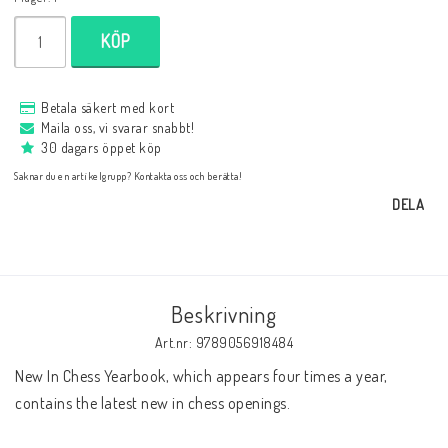
Databaser/Databasprogram
KÖP
Ladda ner
Betala säkert med kort
Maila oss, vi svarar snabbt!
30 dagars öppet köp
Övrigt
Saknar du en artikelgrupp? Kontakta oss och berätta!
DELA
Fraktkostnader till utlandet
Köp 3 betala för 2
Beskrivning
Art.nr: 9789056918484
New In Chess Yearbook, which appears four times a year, 
Schacktidskrifter
contains the latest new in chess openings.
