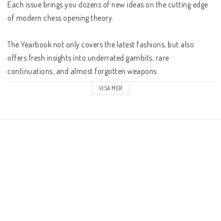
Schacklektioner
Each issue brings you dozens of new ideas on the cutting edge 
of modern chess opening theory.

Ari gillar
The Yearbook not only covers the latest fashions, but also 
offers fresh insights into underrated gambits, rare 
Presentkort
continuations, and almost forgotten weapons.

VISA MER
Övriga schackböcker
1.e4 openings

Fotoböcker
 - Sicilian Defence - Najdorf Variation 6.Be3 - Andriasyan

 - Sicilian Defence - Rossolimo Variation 3...g6  - Saric

Vad har du för ranking?
 - Sicilian Defence  - Sveshnikov Variation 7.Nd5 - Stohl 

 - Sicilian Defence - Sveshnikov Variation 7.Nd5 - Van der Wiel

 - French Defence - Steinitz Variation 7.Ne2 - Rodi 

Kontaktformulär
 - Caro-Kann Defence - Exchange Variation 4.Bd3 - Bosch 
