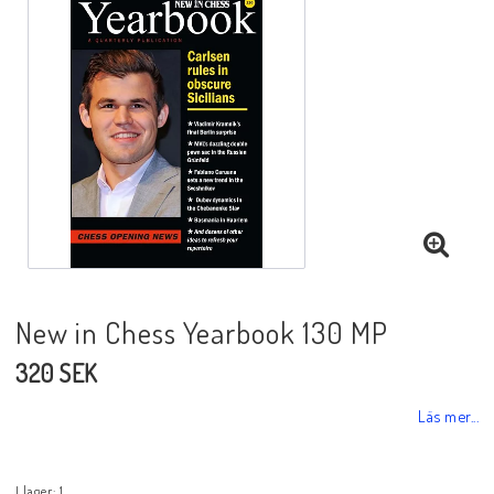
Black Week 2025
Lektioner/undervisning
Schackdatorer
Utgivningsår
New in Chess Yearbook 130 MP
320 SEK
Schackspelsprogram
Läs mer...
Schackfilmer
I lager: 1