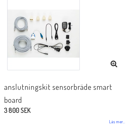
Black Week 2025
Lektioner/undervisning
Schackdatorer
Utgivningsår
anslutningskit sensorbräde smart
Schackspelsprogram
board
3 800 SEK
Schackfilmer
Läs mer...