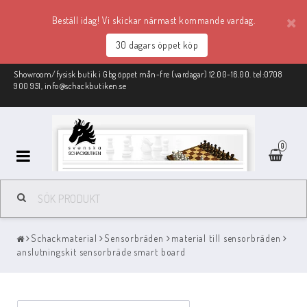
Beställ idag! Vi skickar närmast kommande vardag.
30 dagars öppet köp
Showroom/fysisk butik i Gbg öppet mån-fre (vardagar) 12.00-16.00. tel:0708
900 951, info@schackbutiken.se
0
Schackmaterial
Schackmaterial
Sensorbräden
material till sensorbräden
REA
anslutningskit sensorbräde smart board
Schackböcker