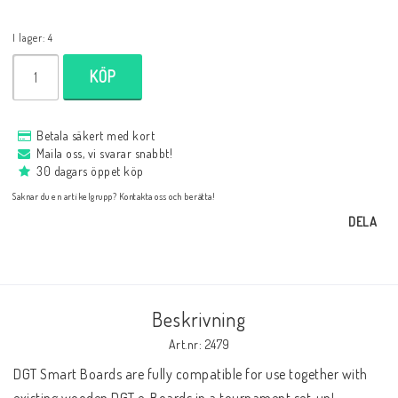
Databaser/Databasprogram
I lager: 4
KÖP
Ladda ner
Betala säkert med kort
Övrigt
Maila oss, vi svarar snabbt!
30 dagars öppet köp
Saknar du en artikelgrupp? Kontakta oss och berätta!
Fraktkostnader till utlandet
DELA
Köp 3 betala för 2
Beskrivning
Schacktidskrifter
Art.nr: 2479
DGT Smart Boards are fully compatible for use together with 
existing wooden DGT e-Boards in a tournament set-up!
