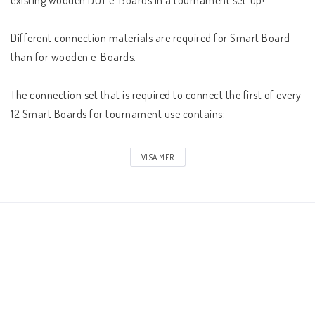
Schacklektioner
Different connection materials are required for Smart Board 
Ari gillar
than for wooden e-Boards.

The connection set that is required to connect the first of every 
Presentkort
12 Smart Boards for tournament use contains:

Övriga schackböcker
a serial-to-USB converter

VISA MER
a PC-to-bus cable

a power supply (suitable for 12 boards)

Fotoböcker
4 connection boxes

20 meter patch cable

Vad har du för ranking?
5 meter patch cable

Board-to-bus cable USB-C

Board to clock cable
Kontaktformulär