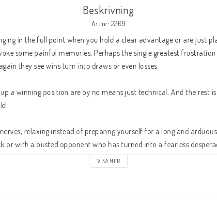
Beskrivning
2019
PC-program
Art.nr: 2209
2016
Databasprogram
ging in the full point when you hold a clear advantage or are just pl
2017
Pocket PC-program
voke some painful memories. Perhaps the single greatest frustration f
2018
tillbehör
again they see wins turn into draws or even losses.

2021
2022
up a winning position are by no means just technical. And the rest is
d. 

2023
2024
nerves, relaxing instead of preparing yourself for a long and arduous fi
2025
k or with a busted opponent who has turned into a fearless desperad
2026
ss Cyrus Lakdawala has identified dozens of thought-provoking reas
VISA MER
t should be ours.

program
Ladda ner
Övrigt
o:

Nätbutik
development lead
