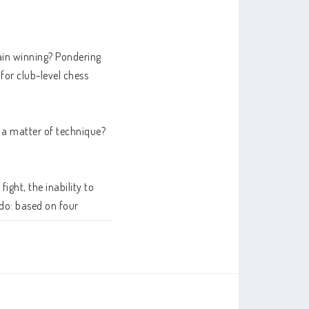
ain winning? Pondering 
or club-level chess 
 a matter of technique? 
ght, the inability to 
o: based on four 
ons why we are 