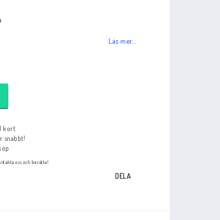
% eller mer
kan du så klart betala med kreditkort.
a
Läs mer...
d kort
ar snabbt!
köp
ntakta oss och berätta!
DELA
ram