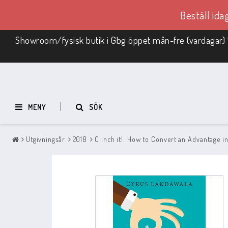
Beställ id
Showroom/fysisk butik i Gbg öppet mån-fre (vardagar) 
MENY
SÖK
Utgivningsår
2018
Clinch it!: How to Convert an Advantage i
Schackmaterial
REA
Schackbräde med pjäser
Schack i trä
Schackpjäser
Schackbräden