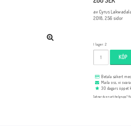
280 SEK
Svenska Böcker
Black week 2025: 50
av Cyrus Lakwadal
Nybörjarböcker
2018, 256 sidor
Nybörjare
Periodisk Litteratur och Årsböcker
Varia
I lager: 2
Partisamlingar
Varia
KÖP
studier
Antikvariskt
Betala säkert me
Maila oss, vi svar
Rariteter
30 dagars öppet 
Serier
Saknar du en artikelgrupp? Ko
Problem och Studier
Schackpsykologi
Utgivningsår
Schackspelsprog