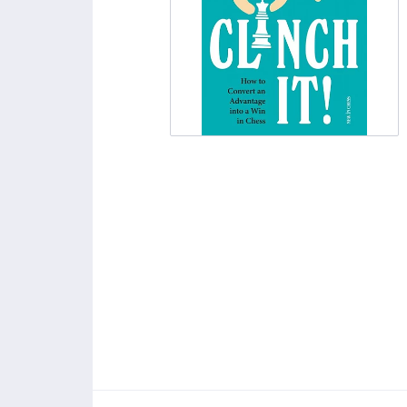
Schackklockor
Reseschack
Sensorbräden
Uteschackspel
Pjäslådor, påsar
Material: Övrigt
Demonstrationsbräden
schackbord
Vikbara bräden
schack för 3
bräden och pjäser plast
lyxmodeller
övriga spel
Lektioner/undervisning
Schackdatorer