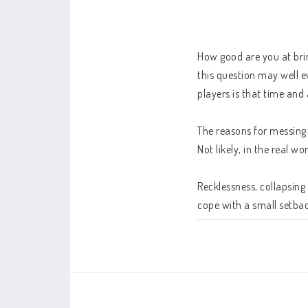
Handdatorer
Bordsdatorer
How good are you at brin
this question may well e
players is that time and 
The reasons for messing 
Not likely, in the real worl
Recklessness, collapsing 
cope with a small setbac
decades of teaching che
throwing away points tha
Schackfilmer
Databaser/Databas
Lakdawala teaches how t
iChess
ChessBase
-- efficiently exploit a 